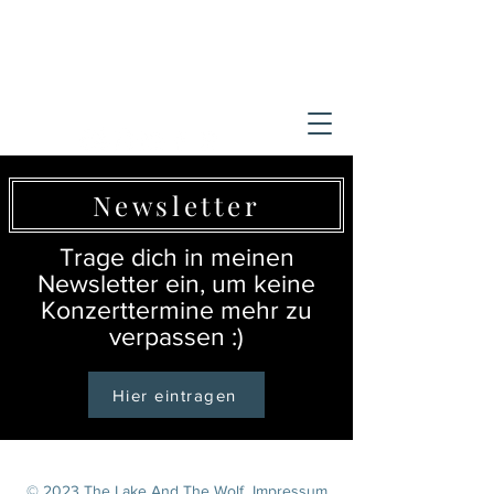
Newsletter
Trage dich in meinen
Newsletter ein, um keine
Konzerttermine mehr zu
verpassen :)
Hier eintragen
© 2023 The Lake And The Wolf I
mpressum